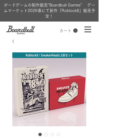
ボードゲームの制作販売"Boardbull Games" ゲー
ムマーケット2026春にて新作「Roblock8」販売予
定！
カート