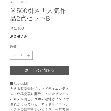
SKU： 0015
￥500引き！人気作
品2点セットB
価
￥5,100
格
消費税込み
数量
*
カートに追加する
■Roblock8
とある製薬会社で
マッドサイエンティ
スト
が秘密裏に開発していた
ゾンビウ
イルス
が流出。ラボの敷地は
ゾンビ
で
溢れかえっている。マッドサイエンテ
ィストの妨害をかいくぐり、生存者同