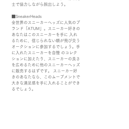
士で協力しながら脱出しよう。
■SneakerHeads
全世界のスニーカーヘッズに人気のブ
ランド「ATUM」。スニーカー好きの
あなたはこのスニーカーを手に 入れ
るために、信じられない額が飛び交う
オークションに参加するでしょう。手
に入れたスニーカーを自慢 のコレク
ションに加えたり、スニーカーの良さ
を広めるために他のスニーカーヘッズ
に販売するはずです。 スニーカー好
きのあなたなら、このムーブメントで
大きな満足感を手に入れることができ
るでしょう。
商品情報
■Roblock8
特定商取引法に基づく表記
4～8人用 / プレイ時間約20～45分 /